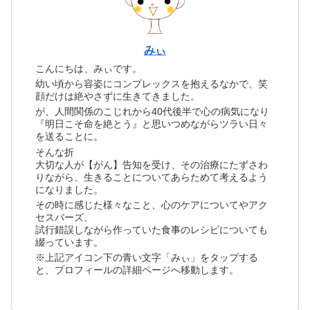
みぃ
こんにちは、みぃです。
幼い頃から容姿にコンプレックスを抱えるなかで、笑
顔だけは絶やさずに生きてきました。
が、人間関係のこじれから40代後半で心の病気になり
『明日こそ命を絶とう』と思いつめながらツラい日々
を送ることに。
そんな折
大切な人が【がん】告知を受け、その治療にたずさわ
りながら、生きることについてあらためて考えるよう
になりました。
その時に感じた様々なこと、心のケアについてやアク
セスバーズ、
試行錯誤しながら作っていた食事のレシピについても
綴っています。
※上記アイコン下の青い文字「みぃ」をタップする
と、プロフィールの詳細ページへ移動します。