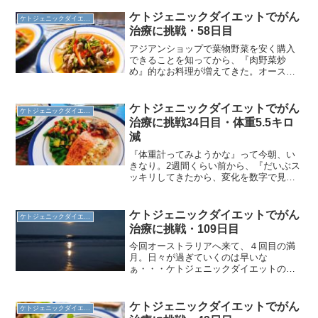
ケトジェニックダイエットでがん
ケトジェニックダイエット
治療に挑戦・58日目
アジアンショップで葉物野菜を安く購入
できることを知ってから、『肉野菜炒
め』的なお料理が増えてきた。オースト
ラリア人でありながら味噌や醤油味が好
きなカレが喜んでくれるので、助かるわ
（笑）ケトジェニックダイエットのレシ
ケトジェニックダイエットでがん
ケトジェニックダイエット
ピ 朝食・58日目生姜紅茶...
治療に挑戦34日目・体重5.5キロ
減
『体重計ってみようかな』って今朝、い
きなり。2週間くらい前から、『だいぶス
ッキリしてきたから、変化を数字で見た
い』という私のリクエストに応じなかっ
たけど、自ら体重計を引っぱり出してき
た。結果は・・・マイナス5.5キロ！約1
ケトジェニックダイエットでがん
ケトジェニックダイエット
ヶ月で5.5キロっ...
治療に挑戦・109日目
今回オーストラリアへ来て、４回目の満
月。日々が過ぎていくのは早いな
ぁ・・・ケトジェニックダイエットのレ
シピ 朝食・109日目生姜紅茶ケトジェニ
ックダイエットのレシピ 昼食・109日目
セーリングに出かける予定だったので、
ケトジェニックダイエットでがん
ケトジェニックダイエット
お弁当作り。・・・結局...