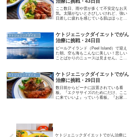
治療に挑戦・43日目
ここ数日、雨や雲が多くて不安定なお天
気。太陽がないとさびしいけれど、強い
日差しに疲れを感じている肌はほっとし
ている感じ（笑）昨日、久しぶりにフ
ル・トレーニングをしたので身体中が痛
い・・・今日は朝トレ休みたい・・・カ
ケトジェニックダイエットでがん
ケトジェニックダイエット
レも同じようにあちこちが痛...
治療に挑戦・24日目
ピールアイランド（Peel Island）で迎え
た朝。空も海もこんなに美しい！悲しい
ことばかりのニュースは見ません。この
美しい海と空に包まれているだけでしあ
わせ*＊♡＊*ケトジェニックダイエット
の朝食・24日目コーヒーケトジェニック
ケトジェニックダイエットでがん
ケトジェニックダイエット
ダイエッ...
治療に挑戦・29日目
数日前からビーチに設置されている看
板。『エクササイズのためにだけ、ここ
に来ていいよ』っていう看板。『お家に
いてください』と同じくらいの頻度で
『エクササイズしましょう』って呼びか
けているオーストラリア政府。朝のジョ
ギングやウォーキング・サーフ...
ケトジェニックダイエットでがん治療に