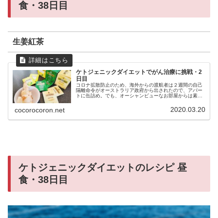
食・38日目
生姜紅茶
ケトジェニックダイエットでがん治療に挑戦・2
日目
コロナ拡散防止のため、海外からの渡航者は２週間の自己
隔離命令がオーストラリア政府から出されたので、アパー
トに缶詰め。でも、オーシャンビューなお部屋からは素敵
な朝日を堪能♡この景色が見えるキッチンなら、お料理の
試行錯誤も苦じゃないわ( ´ ▽...
2020.03.20
cocorocoron.net
ケトジェニックダイエットのレシピ 昼
食・38日目