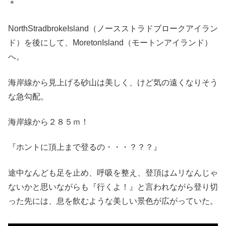
＊
NorthStradbrokeIsland（ノースストラドブロークアイラン
ド）を後にして、MoretonIsland（モートンアイランド）
へ。
海岸線から見上げる砂山は美しく、けど気の遠くなりそう
な急勾配。
海岸線から２８５ｍ！
『ホントに頂上まで登るの・・・？？？』
途中なんども足を止め、呼吸を整え、登頂はムリなんじゃ
ないかと思いながらも『行くよ！』と言われながら登り切
った先には、息を飲むような美しい景色が広がっていた。