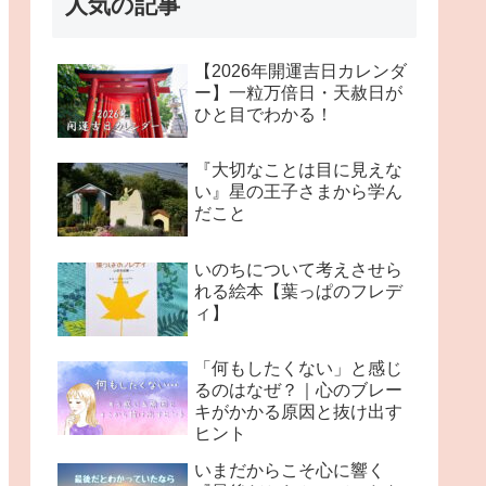
人気の記事
【2026年開運吉日カレンダ
ー】一粒万倍日・天赦日が
ひと目でわかる！
『大切なことは目に見えな
い』星の王子さまから学ん
だこと
いのちについて考えさせら
れる絵本【葉っぱのフレデ
ィ】
「何もしたくない」と感じ
るのはなぜ？｜心のブレー
キがかかる原因と抜け出す
ヒント
いまだからこそ心に響く