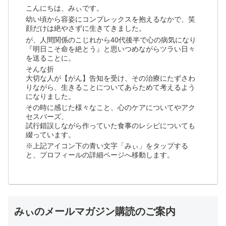
こんにちは、みぃです。
幼い頃から容姿にコンプレックスを抱えるなかで、笑
顔だけは絶やさずに生きてきました。
が、人間関係のこじれから40代後半で心の病気になり
『明日こそ命を絶とう』と思いつめながらツラい日々
を送ることに。
そんな折
大切な人が【がん】告知を受け、その治療にたずさわ
りながら、生きることについてあらためて考えるよう
になりました。
その時に感じた様々なこと、心のケアについてやアク
セスバーズ、
試行錯誤しながら作っていた食事のレシピについても
綴っています。
※上記アイコン下の青い文字「みぃ」をタップする
と、プロフィールの詳細ページへ移動します。
みぃのメールマガジン購読のご案内