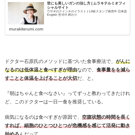
世にも美しいガンの治し方 | ムラキテルミオフィ
シャルサイト
ウサギのクインチのイラスト | LINEスタンプ発売中 日本語
English 한국어 終わり
murakiterumi.com
ドクター石原氏のメソッドに基づいた食事療法で、
がんに
なるのは低体温と食べすぎが理由
なので、
食事量をを減ら
すことと体温を上げることが大切
だ、と。
『朝はちゃんと食べなさい』ってずっと教わってきたけれ
ど、このドクターは一日一食を推奨している。
病気になるのは食べすぎが原因で、
空腹状態の時間を長く
すれば、細胞のひとつひとつが危機感を感じて活発に動き
始める
んだって。