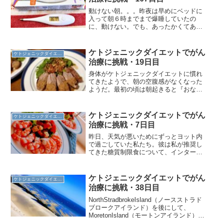
動けない朝。。。昨夜は早めにベッドに
入って朝６時までまで爆睡していたの
に、動けない。でも、あったかくてあま
くてミルキーなモノが飲みたくて、のそ
のそとキッチンへ。いつもの紅茶生姜に
はちみつとスキムミルクパウダーをたっ
ケトジェニックダイエットでがん
ケトジェニックダイエット
ぷり入れて飲んだら、再びベ...
治療に挑戦・19日目
身体がケトジェニックダイエットに慣れ
てきたようで、朝の空腹感がなくなった
ようだ。最初の頃は朝起きると『おなか
すいたー！』『なんか食べたーい！』っ
て言っていたのに、最近は空腹を感じな
い自分にビックリしている様子。『体内
ケトジェニックダイエットでがん
ケトジェニックダイエット
にケトン体が増えると、空...
治療に挑戦・7日目
昨日、天気が悪いためにずっとヨット内
で過ごしていた私たち。彼は私が推奨し
てきた糖質制限食について、インターネ
ットでいろいろ調べていたようだ。その
中でいちばんうれしそうに伝えてきたこ
とは、『エビはタンパク質豊富で糖質が
ケトジェニックダイエットでがん
ケトジェニックダイエット
少ないから、どんどん食べ...
治療に挑戦・38日目
NorthStradbrokeIsland（ノースストラド
ブロークアイランド）を後にして、
MoretonIsland（モートンアイランド）