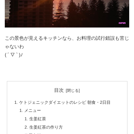
この景色が見えるキッチンなら、お料理の試行錯誤も苦じ
ゃないわ
( ´ ▽ ` )ﾉ
目次
ケトジェニックダイエットのレシピ 朝食・2日目
メニュー
生姜紅茶
生姜紅茶の作り方