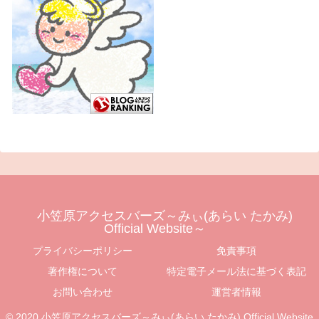
小笠原アクセスバーズ～みぃ(あらい たかみ)
Official Website～
プライバシーポリシー
免責事項
著作権について
特定電子メール法に基づく表記
お問い合わせ
運営者情報
© 2020 小笠原アクセスバーズ～みぃ(あらい たかみ) Official Website