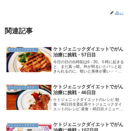
みぃ
関連記事
ケトジェニックダイエットでがん
ケトジェニックダイエット
治療に挑戦・57日目
今日の日の出時刻は6：20。５時に起きる
と、まだ真っ暗。外が明るいとパッと起
きられるのに、暗いと身体が重い・・・
でも、同じ時間に起きてちゃんとエクサ
サイズしようねって決めたので、がんば
って起き上がるよー。生姜紅茶を飲ん
ケトジェニックダイエットでがん
ケトジェニックダイエット
で、６時頃からストレッ...
治療に挑戦・46日目
ケトジェニックダイエットのレシピ 朝
食・46日目生姜紅茶ケトジェニックダイ
エットのレシピ 昼食・46日目メニュー
BBQポークチョップブロッコリーとニン
ジンのサラダ使用食材とレシピポークチ
ョップ 醤油 白ワイン はちみつブロ
ケトジェニックダイエットでがん
ケトジェニックダイエット
ッコリー ニンジン...
治療に挑戦・107日目