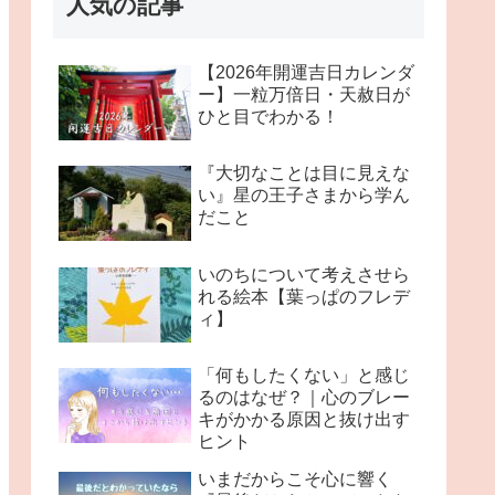
人気の記事
【2026年開運吉日カレンダ
ー】一粒万倍日・天赦日が
ひと目でわかる！
『大切なことは目に見えな
い』星の王子さまから学ん
だこと
いのちについて考えさせら
れる絵本【葉っぱのフレデ
ィ】
「何もしたくない」と感じ
るのはなぜ？｜心のブレー
キがかかる原因と抜け出す
ヒント
いまだからこそ心に響く