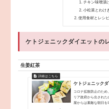
チキン味噌漬け
小松菜とわけ
使用食材とレシ
ケトジェニックダイエットのレ
生姜紅茶
ケトジェニックダ
コロナ拡散防止のため
リア政府から出された
屋からは素敵な朝日を
も苦じゃないわ( ´ ▽...