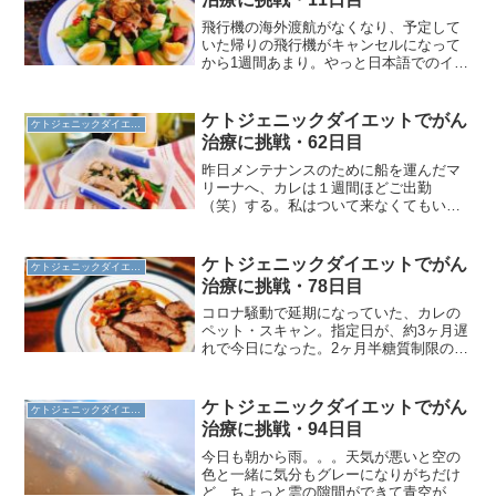
飛行機の海外渡航がなくなり、予定して
いた帰りの飛行機がキャンセルになって
から1週間あまり。やっと日本語でのイン
フォメーション・メールが届いたので、
払い戻し申請ができた。オフィスはパニ
ック状態だと思うので、払い戻しのバウ
ケトジェニックダイエットでがん
ケトジェニックダイエット
チャーが届くのはいつに...
治療に挑戦・62日目
昨日メンテナンスのために船を運んだマ
リーナへ、カレは１週間ほどご出勤
（笑）する。私はついて来なくてもいい
というので、朝トレ後にお弁当製作。日
本のお弁当ってごはんがメインでおかず
があるっていう感じなので、おかずしか
ケトジェニックダイエットでがん
ケトジェニックダイエット
入っていないお弁当がなんだか...
治療に挑戦・78日目
コロナ騒動で延期になっていた、カレの
ペット・スキャン。指定日が、約3ヶ月遅
れで今日になった。2ヶ月半糖質制限の食
事をして、トレーニングを続けて体重10
キロ減らしたし、血圧もだいぶ下がった
し、きっといい結果が待ってるね！ケト
ケトジェニックダイエットでがん
ケトジェニックダイエット
ジェニックダイエッ...
治療に挑戦・94日目
今日も朝から雨。。。天気が悪いと空の
色と一緒に気分もグレーになりがちだけ
ど、ちょっと雲の隙間ができて青空が覗