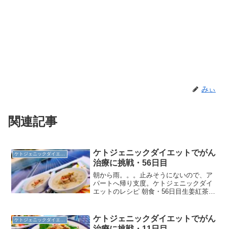
みぃ
関連記事
ケトジェニックダイエットでがん
ケトジェニックダイエット
治療に挑戦・56日目
朝から雨。。。止みそうにないので、ア
パートへ帰り支度。ケトジェニックダイ
エットのレシピ 朝食・56日目生姜紅茶ケ
トジェニックダイエットのレシピ 昼食・
56日目ここのところ冷え込む日が増えて
きたので、温まるためのカレー率が高い
ケトジェニックダイエットでがん
ケトジェニックダイエット
（笑）メニューグ...
治療に挑戦・11日目