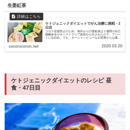
生姜紅茶
ケトジェニックダイエットでがん治療に挑戦・2
日目
コロナ拡散防止のため、海外からの渡航者は２週間の自己
隔離命令がオーストラリア政府から出されたので、アパー
トに缶詰め。でも、オーシャンビューなお部屋からは素敵
な朝日を堪能♡この景色が見えるキッチンなら、お料理の
試行錯誤も苦じゃないわ( ´ ▽...
2020.03.20
cocorocoron.net
ケトジェニックダイエットのレシピ 昼
食・47日目