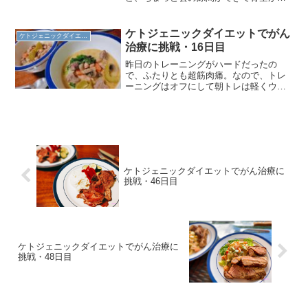
いただけで、一瞬にして華やかな景色に
なるところがスゴイ。その一瞬で、気持
ちも上げてもらえる！ビーチウォークに
ケトジェニックダイエットでがん
ケトジェニックダイエット
出かける前に体重を計って...
治療に挑戦・16日目
昨日のトレーニングがハードだったの
で、ふたりとも超筋肉痛。なので、トレ
ーニングはオフにして朝トレは軽くウォ
ーキングのみ。『今日はランチはいらな
いよ』という彼にどうしたのかと尋ねた
ら、私が掃除や洗濯をしている間にスナ
ックを食べすぎたらしい・・...
ケトジェニックダイエットでがん治療に
挑戦・46日目
ケトジェニックダイエットでがん治療に
挑戦・48日目