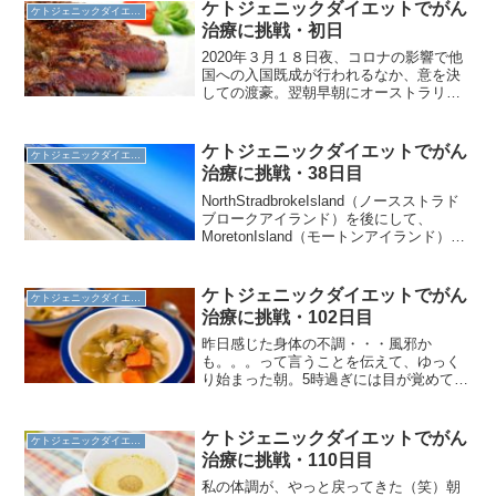
（笑）雲の多い空で星が少ないけれど、
ケトジェニックダイエットでがん
ケトジェニックダイエット
見えているお星さまにお願いし...
治療に挑戦・初日
2020年３月１８日夜、コロナの影響で他
国への入国既成が行われるなか、意を決
しての渡豪。翌朝早朝にオーストラリア
のゴールドコースト空港に到着。緊張感
ただようなか、無事に入国審査をパスし
て7年半ぶりにカレと再会。2年前に腎臓
ケトジェニックダイエットでがん
ケトジェニックダイエット
がんが発覚し、がん...
治療に挑戦・38日目
NorthStradbrokeIsland（ノースストラド
ブロークアイランド）を後にして、
MoretonIsland（モートンアイランド）
へ。海岸線から見上げる砂山は美しく、
けど気の遠くなりそうな急勾配。海岸線
から２８５ｍ！『ホントに頂上ま...
ケトジェニックダイエットでがん
ケトジェニックダイエット
治療に挑戦・102日目
昨日感じた身体の不調・・・風邪か
も。。。って言うことを伝えて、ゆっく
り始まった朝。5時過ぎには目が覚めてい
たけれど、『動こう』って思うまでベッ
ドから起き上がらずにゆっくりと過ご
す。寒さを感じたら、時間をかけて熱め
ケトジェニックダイエットでがん
ケトジェニックダイエット
のシャワーを・・・バスタブな...
治療に挑戦・110日目
私の体調が、やっと戻ってきた（笑）朝