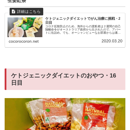
生姜紅茶
ケトジェニックダイエットでがん治療に挑戦・2
日目
コロナ拡散防止のため、海外からの渡航者は２週間の自己
隔離命令がオーストラリア政府から出されたので、アパー
トに缶詰め。でも、オーシャンビューなお部屋からは素敵
な朝日を堪能♡この景色が見えるキッチンなら、お料理の
試行錯誤も苦じゃないわ( ´ ▽...
2020.03.20
cocorocoron.net
ケトジェニックダイエットのおやつ・16
日目