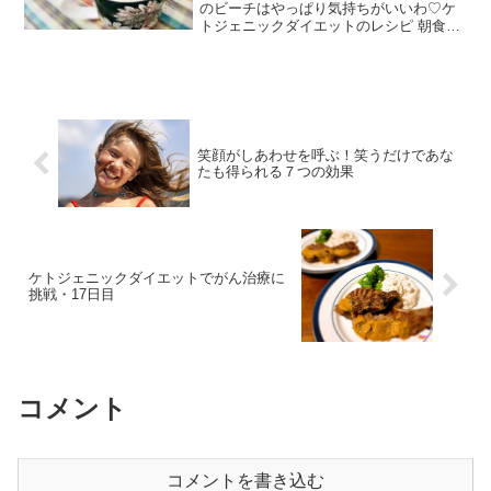
のビーチはやっぱり気持ちがいいわ♡ケ
トジェニックダイエットのレシピ 朝食・
110日目生姜紅茶ケトジェニックダイエッ
トのレシピ 昼食・110日目カレは朝トレ
の後、なにかブツブツ言いながら11頃に
出かけて行っ...
笑顔がしあわせを呼ぶ！笑うだけであな
たも得られる７つの効果
ケトジェニックダイエットでがん治療に
挑戦・17日目
コメント
コメントを書き込む