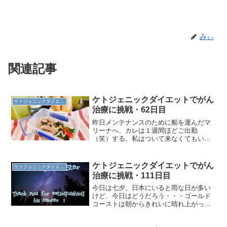
みぃ
関連記事
ケトジェニックダイエットでがん
ケトジェニックダイエット
治療に挑戦・62日目
昨日メンテナンスのために船を運んだマ
リーナへ、カレは１週間ほどご出勤
（笑）する。私はついて来なくてもいい
というので、朝トレ後にお弁当製作。日
本のお弁当ってごはんがメインでおかず
があるっていう感じなので、おかずしか
ケトジェニックダイエットでがん
ケトジェニックダイエット
入っていないお弁当がなんだか...
治療に挑戦・111日目
今日は七夕。日本にいると雨な日が多い
けど、今日はどうだろう・・・ゴールド
コーストは朝からきれいに晴れ上がって
きれい♡でもここオーストラリアでは、
『七夕』みたいな情報は一切ないわ