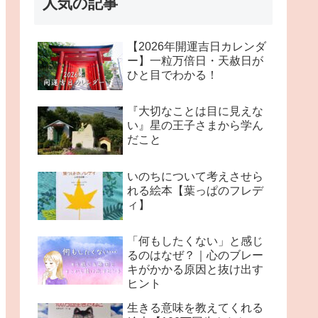
人気の記事
【2026年開運吉日カレンダ
ー】一粒万倍日・天赦日が
ひと目でわかる！
『大切なことは目に見えな
い』星の王子さまから学ん
だこと
いのちについて考えさせら
れる絵本【葉っぱのフレデ
ィ】
「何もしたくない」と感じ
るのはなぜ？｜心のブレー
キがかかる原因と抜け出す
ヒント
生きる意味を教えてくれる