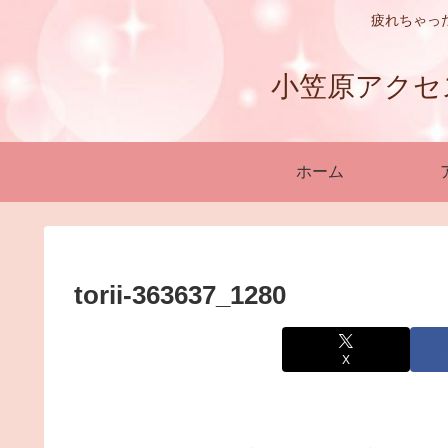
疲れちゃっ
小笠原アクセスバ
ホーム
torii-363637_1280
X