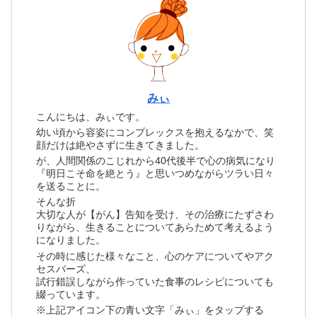
みぃ
こんにちは、みぃです。
幼い頃から容姿にコンプレックスを抱えるなかで、笑
顔だけは絶やさずに生きてきました。
が、人間関係のこじれから40代後半で心の病気になり
『明日こそ命を絶とう』と思いつめながらツラい日々
を送ることに。
そんな折
大切な人が【がん】告知を受け、その治療にたずさわ
りながら、生きることについてあらためて考えるよう
になりました。
その時に感じた様々なこと、心のケアについてやアク
セスバーズ、
試行錯誤しながら作っていた食事のレシピについても
綴っています。
※上記アイコン下の青い文字「みぃ」をタップする