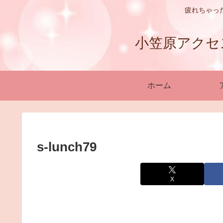
疲れちゃっ
小笠原アクセスバ
ホーム
s-lunch79
X