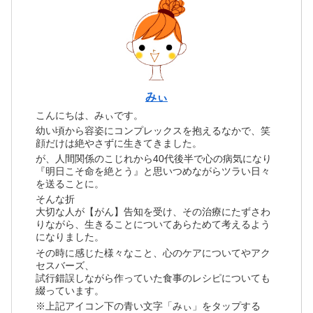
みぃ
こんにちは、みぃです。
幼い頃から容姿にコンプレックスを抱えるなかで、笑
顔だけは絶やさずに生きてきました。
が、人間関係のこじれから40代後半で心の病気になり
『明日こそ命を絶とう』と思いつめながらツラい日々
を送ることに。
そんな折
大切な人が【がん】告知を受け、その治療にたずさわ
りながら、生きることについてあらためて考えるよう
になりました。
その時に感じた様々なこと、心のケアについてやアク
セスバーズ、
試行錯誤しながら作っていた食事のレシピについても
綴っています。
※上記アイコン下の青い文字「みぃ」をタップする