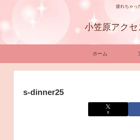
疲れちゃっ
小笠原アクセスバ
ホーム
s-dinner25
X