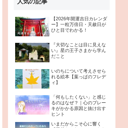
人気の記事
【2026年開運吉日カレンダ
ー】一粒万倍日・天赦日が
ひと目でわかる！
『大切なことは目に見えな
い』星の王子さまから学ん
だこと
いのちについて考えさせら
れる絵本【葉っぱのフレデ
ィ】
「何もしたくない」と感じ
るのはなぜ？｜心のブレー
キがかかる原因と抜け出す
ヒント
いまだからこそ心に響く