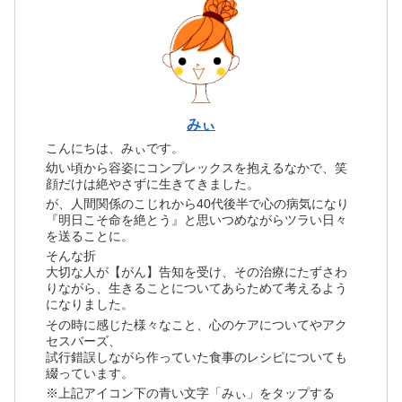
みぃ
こんにちは、みぃです。
幼い頃から容姿にコンプレックスを抱えるなかで、笑
顔だけは絶やさずに生きてきました。
が、人間関係のこじれから40代後半で心の病気になり
『明日こそ命を絶とう』と思いつめながらツラい日々
を送ることに。
そんな折
大切な人が【がん】告知を受け、その治療にたずさわ
りながら、生きることについてあらためて考えるよう
になりました。
その時に感じた様々なこと、心のケアについてやアク
セスバーズ、
試行錯誤しながら作っていた食事のレシピについても
綴っています。
※上記アイコン下の青い文字「みぃ」をタップする