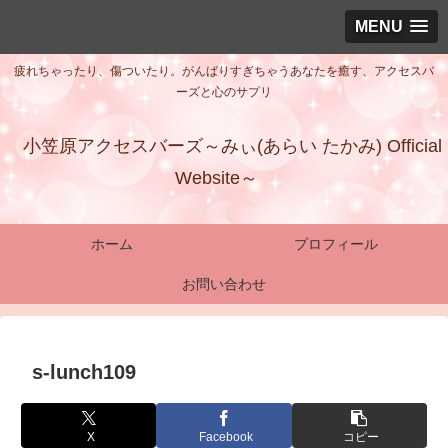
MENU
疲れちゃったり、傷ついたり。がんばりすぎちゃうあなたを癒す、アクセスバ
ーズと心のサプリ
小笠原アクセスバーズ～みぃ(あらい たかみ) Official
Website～
ホーム
プロフィール
お問い合わせ
s-lunch109
X
Facebook
コピー