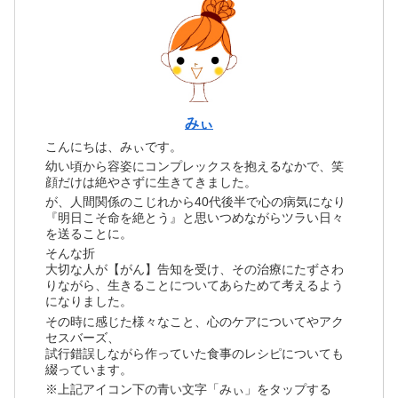
みぃ
こんにちは、みぃです。
幼い頃から容姿にコンプレックスを抱えるなかで、笑
顔だけは絶やさずに生きてきました。
が、人間関係のこじれから40代後半で心の病気になり
『明日こそ命を絶とう』と思いつめながらツラい日々
を送ることに。
そんな折
大切な人が【がん】告知を受け、その治療にたずさわ
りながら、生きることについてあらためて考えるよう
になりました。
その時に感じた様々なこと、心のケアについてやアク
セスバーズ、
試行錯誤しながら作っていた食事のレシピについても
綴っています。
※上記アイコン下の青い文字「みぃ」をタップする