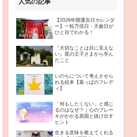
人気の記事
【2026年開運吉日カレンダ
ー】一粒万倍日・天赦日が
ひと目でわかる！
『大切なことは目に見えな
い』星の王子さまから学ん
だこと
いのちについて考えさせら
れる絵本【葉っぱのフレデ
ィ】
「何もしたくない」と感じ
るのはなぜ？｜心のブレー
キがかかる原因と抜け出す
ヒント
生きる意味を教えてくれる